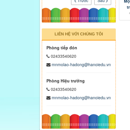
Trước
Sau
Một
t
LIÊN HỆ VỚI CHÚNG TÔI
Phòng tiếp đón
02433540620
mnmolao-hadong@hanoiedu.vn
Phòng Hiệu trưởng
02433540620
mnmolao-hadong@hanoiedu.vn