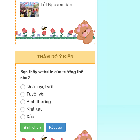
Tết Nguyên đán
THĂM DÒ Ý KIẾN
Bạn thấy website của trường thế
nào?
Quá tuyệt vời
Tuyệt vời
Bình thường
Khá xấu
Xấu