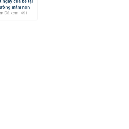
 ngày của bé tại
rường mầm non
Đã xem: 491