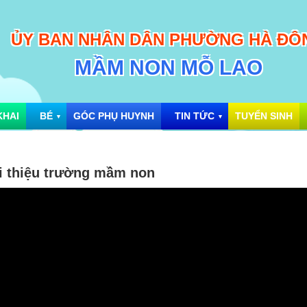
ỦY BAN NHÂN DÂN PHƯỜNG HÀ ĐÔ
MẦM NON MỖ LAO
KHAI
BÉ
GÓC PHỤ HUYNH
TIN TỨC
TUYỂN SINH
▼
▼
i thiệu trường mầm non