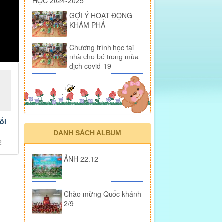
HỌC 2024-2025
GỢI Ý HOẠT ĐỘNG
KHÁM PHÁ
Chương trình học tại
nhà cho bé trong mùa
dịch covid-19
ổi
DANH SÁCH ALBUM
2
ẢNH 22.12
Chào mừng Quốc khánh
2/9