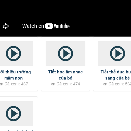
iới thiệu trường
Tiết học âm nhạc
Tiết thể dục bu
mầm non
của bé
sáng của bé
Đã xem: 467
Đã xem: 474
Đã xem: 56