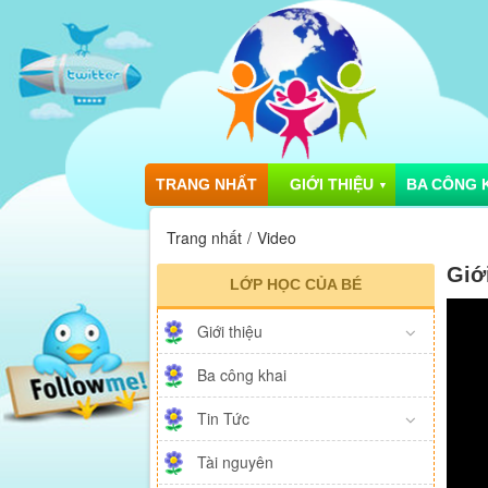
TRANG NHẤT
GIỚI THIỆU
BA CÔNG 
▼
Trang nhất
Video
Giớ
LỚP HỌC CỦA BÉ
Giới thiệu
Ba công khai
Tin Tức
Tài nguyên