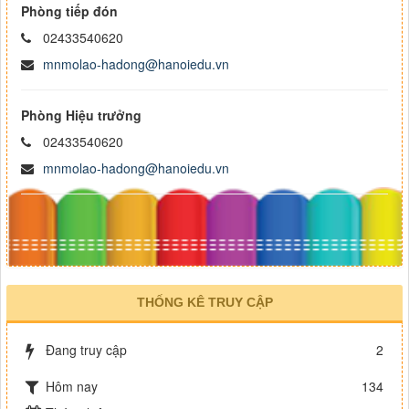
Phòng tiếp đón
02433540620
mnmolao-hadong@hanoiedu.vn
Phòng Hiệu trưởng
02433540620
mnmolao-hadong@hanoiedu.vn
THỐNG KÊ TRUY CẬP
Đang truy cập
2
Hôm nay
134