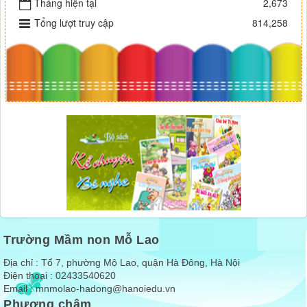
Tháng hiện tại
2,673
Tổng lượt truy cập
814,258
Trường Mầm non Mỗ Lao
Địa chỉ : Tổ 7, phường Mộ Lao, quận Hà Đông, Hà Nội
Điện thoại : 02433540620
Email :
mnmolao-hadong@hanoiedu.vn
Phương châm