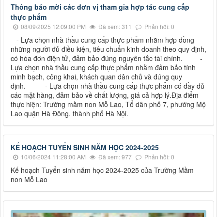
Thông báo mời các đơn vị tham gia hợp tác cung cấp
thực phẩm
08/09/2025 12:09:00 PM
Đã xem: 311
Phản hồi: 0
- Lựa chọn nhà thầu cung cấp thực phẩm nhằm hợp đồng
những người đủ điều kiện, tiêu chuẩn kinh doanh theo quy định,
có hóa đơn điện tử, đảm bảo đúng nguyên tắc tài chính. -
Lựa chọn nhà thầu cung cấp thực phẩm nhằm đảm bảo tính
minh bạch, công khai, khách quan dân chủ và đúng quy
định. - Lựa chọn nhà thầu cung cấp thực phẩm có đầy đủ
các mặt hàng, đảm bảo về chất lượng, giá cả hợp lý.Địa điểm
thực hiện: Trường mầm non Mỗ Lao, Tổ dân phố 7, phường Mộ
Lao quận Hà Đông, thành phố Hà Nội.
KẾ HOẠCH TUYỂN SINH NĂM HỌC 2024-2025
10/06/2024 11:28:00 AM
Đã xem: 977
Phản hồi: 0
Kế hoạch Tuyển sinh năm học 2024-2025 của Trường Mầm
non Mỗ Lao