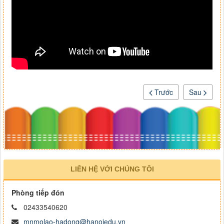
Trước
Sau
LIÊN HỆ VỚI CHÚNG TÔI
Phòng tiếp đón
02433540620
mnmolao-hadong@hanoiedu.vn