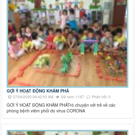
GỢI Ý HOẠT ĐỘNG KHÁM PHÁ
07/04/2020 09:42:00 AM
Đã xem: 1197
Phản hồi: 0
GƠI Ý HOẠT ĐỘNG KHÁM PHÁTrò chuyện với trẻ về các
phòng bệnh viêm phổi do virus CORONA