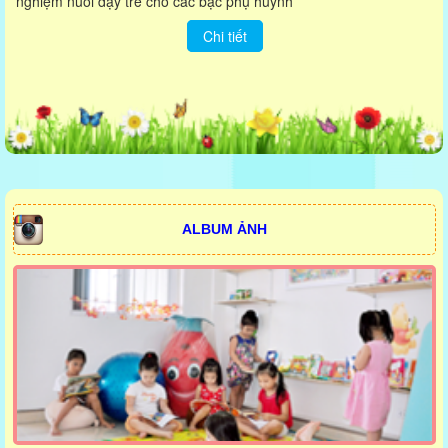
nghiệm nuôi dạy trẻ cho các bậc phụ huynh
Chi tiết
ALBUM ẢNH